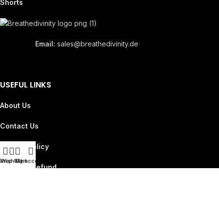
Shorts
Email:
sales@breathedivinity.de
USEFUL LINKS
About Us
Contact Us
Privacy Policy
Shop
Wishlist
My account
Cart
Return & Refund
Track Your Order
Breathedivinity® All Rights Reserved